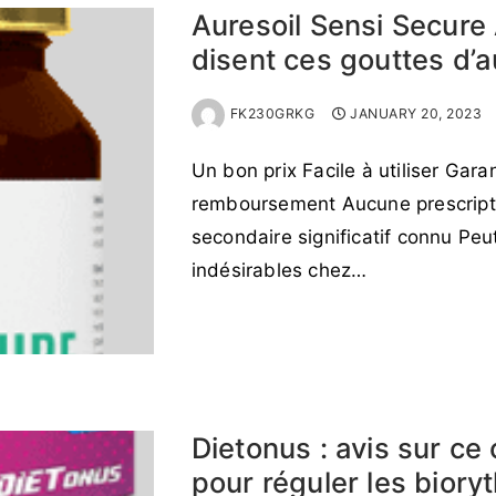
Auresoil Sensi Secure 
disent ces gouttes d’a
FK230GRKG
JANUARY 20, 2023
Un bon prix Facile à utiliser Gara
remboursement Aucune prescripti
secondaire significatif connu Peu
indésirables chez…
READ MORE →
Dietonus : avis sur c
pour réguler les bior