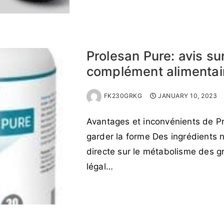
READ MORE →
Prolesan Pure: avis s
complément alimentai
FK230GRKG
JANUARY 10, 2023
Avantages et inconvénients de P
garder la forme Des ingrédients 
directe sur le métabolisme des g
légal…
READ MORE →